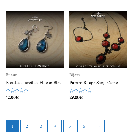
sur
5
Bijoux
Bijoux
Boucles d’oreilles Flocon Bleu
Parure Rouge Sang résine
Note
12,00
€
Note
29,00
€
0
0
sur
sur
5
5
1
2
3
4
5
6
→