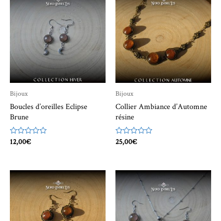
plus
ancien
Bijoux
Bijoux
Boucles d’oreilles Eclipse
Collier Ambiance d’Automne
Brune
résine
Note
12,00
€
Note
25,00
€
0
0
sur
sur
5
5