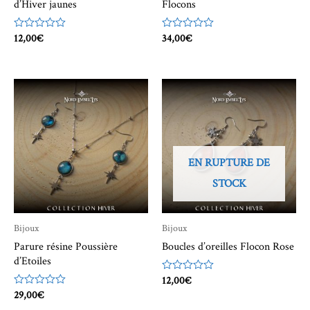
d’Hiver jaunes
Flocons
Note
12,00
€
Note
34,00
€
0
0
sur
sur
5
5
EN RUPTURE DE
STOCK
Bijoux
Bijoux
Parure résine Poussière
Boucles d’oreilles Flocon Rose
d’Etoiles
Note
12,00
€
0
Note
29,00
€
sur
0
5