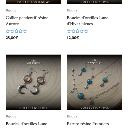
Bijoux
Bijoux
Collier pendentif résine
Boucles d’oreilles Lune
Aurore
d’Hiver bleues
Note
25,00
€
Note
12,00
€
0
0
sur
sur
5
5
Bijoux
Bijoux
Boucles d’oreilles Lune
Parure résine Premiers