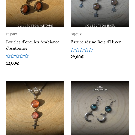
Bijoux
Bijoux
Boucles d’oreilles Ambiance
Parure résine Bois d’Hiver
d’Automne
Note
29,00
€
0
Note
12,00
€
sur
0
5
sur
5